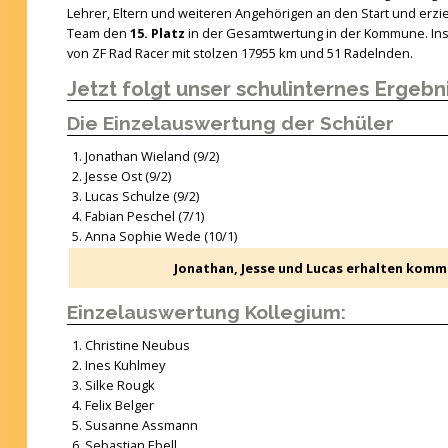
Lehrer, Eltern und weiteren Angehörigen an den Start und erz
Team den
15. Platz
in der Gesamtwertung in der Kommune. I
von ZF Rad Racer mit stolzen 17955 km und 51 Radelnden.
Jetzt folgt unser schulinternes Ergebni
Die Einzelauswertung der Schüler
Jonathan Wieland (9/2)
Jesse Ost (9/2)
Lucas Schulze (9/2)
Fabian Peschel (7/1)
Anna Sophie Wede (10/1)
Jonathan, Jesse und Lucas erhalten komme
Einzelauswertung Kollegium:
Christine Neubus
Ines Kuhlmey
Silke Rougk
Felix Belger
Susanne Assmann
Sebastian Ebell