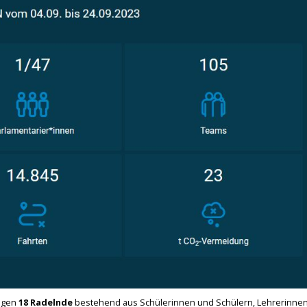
ingen
18 Radelnde
bestehend aus Schülerinnen und Schülern, Lehrerinne