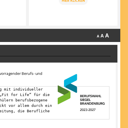
HIER KLICKEN
A
A
A
ervorragender Berufs- und
g mit individueller
„Fit for Life“ für die
hülern berufsbezogene
ckt vor allem durch ein
eitung, die Berufliche