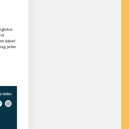
glichst
und
it dabei!
tag. Jeder