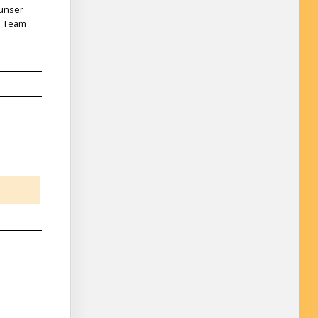
 unser
as Team