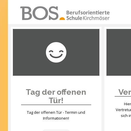
Warning: "continue" targeting switch is equivalent
to "break". Did you mean to use "continue 2"? in
/mnt/web417/e3/61/59568561/htdocs/forte2/templates
SUCHEN
on line 158
...
Home
Profil
Unsere Schule
Unterricht
Tag der offenen
Ver
Tür!
Termine
Hie
Vertret
Mitwirkung
Tag der offenen Tür - Termin und
sich 
Informationen!
Kontakt