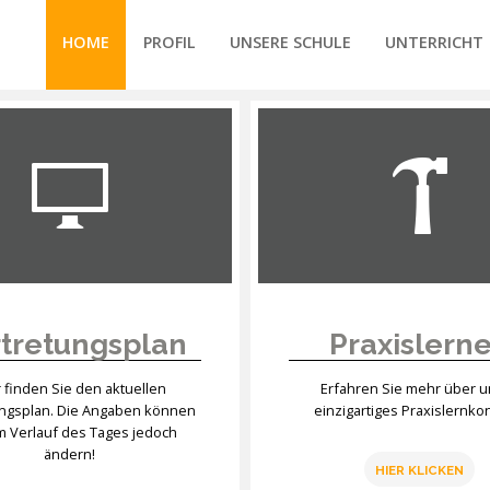
HOME
PROFIL
UNSERE SCHULE
UNTERRICHT
/forte/vertex/responsive/responsive_mobile_menu.php
tretungsplan
Praxislern
r finden Sie den aktuellen
Erfahren Sie mehr über 
ungsplan. Die Angaben können
einzigartiges Praxislernko
im Verlauf des Tages jedoch
ändern!
HIER KLICKEN