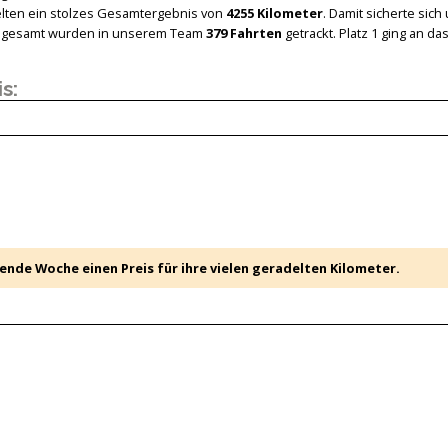
ielten ein stolzes Gesamtergebnis von
4255 Kilometer
. Damit sicherte sich
nsgesamt wurden in unserem Team
379 Fahrten
getrackt. Platz 1 ging an d
s:
nde Woche einen Preis für ihre vielen geradelten Kilometer.