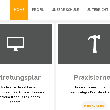
HOME
PROFIL
UNSERE SCHULE
UNTERRICHT
/forte/vertex/responsive/responsive_mobile_menu.php
tretungsplan
Praxislern
r finden Sie den aktuellen
Erfahren Sie mehr über 
ungsplan. Die Angaben können
einzigartiges Praxislernko
im Verlauf des Tages jedoch
ändern!
HIER KLICKEN