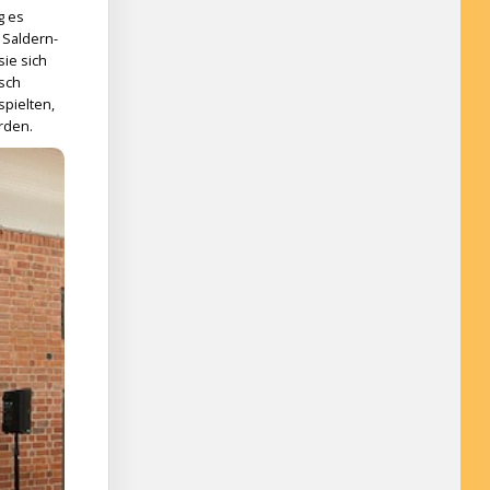
g es
 Saldern-
ie sich
isch
spielten,
orden.