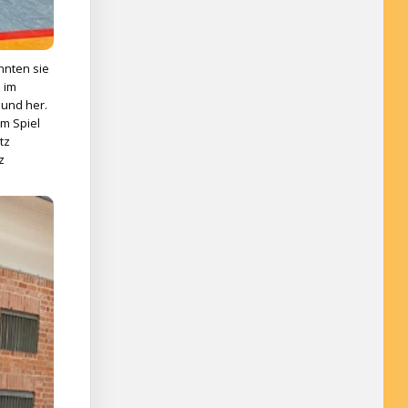
nnten sie
 im
 und her.
Im Spiel
tz
z