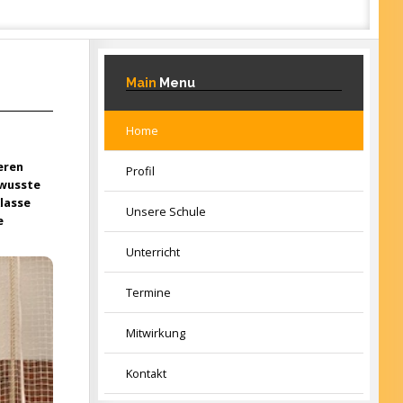
Main
Menu
Home
eren
Profil
ewusste
lasse
Unsere Schule
e
Unterricht
Termine
Mitwirkung
Kontakt