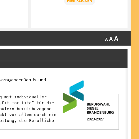
HIER KLICKEN
A
A
A
ervorragender Berufs- und
g mit individueller
„Fit for Life“ für die
hülern berufsbezogene
ckt vor allem durch ein
eitung, die Berufliche