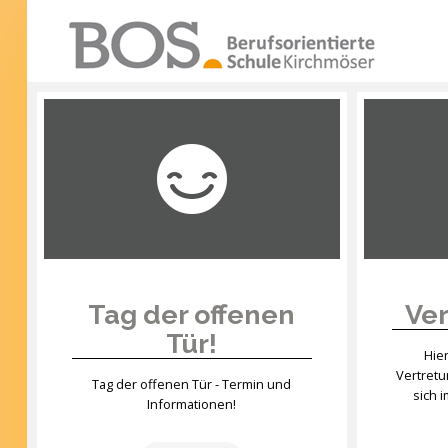
Warning: "continue" targeting switch is equivalent
to "break". Did you mean to use "continue 2"? in
/mnt/web417/e3/61/59568561/htdocs/forte2/templates
SUCHEN
on line 158
...
Home
Profil
Unsere Schule
Unterricht
Tag der offenen
Ver
Tür!
Termine
Hie
Vertret
Mitwirkung
Tag der offenen Tür - Termin und
sich 
Informationen!
Kontakt