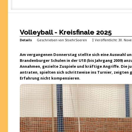
Volleyball - Kreisfinale 2025
Details
Geschrieben von
StoehrSoeren
Veröffentlicht: 30. No
Am vergangenen Donnerstag stellte sich eine Auswahl un
Brandenburger Schulen in der U18 (bis Jahrgang 2009) anz
Annahmen, gezielte Zuspiele und kräftige Angriffe. Die j
antraten, spielten sich schrittweise ins Turnier, zeigte
Erfahrung nicht kompensieren.