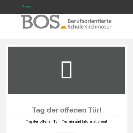
Home
Warning: "continue" targeting switch is equivalent
to "break". Did you mean to use "continue 2"? in
/mnt/web417/e3/61/59568561/htdocs/forte2/templates/fort
on line 158
Home
Profil
Unsere Schule
Unterricht
Termine
Tag der offenen Tür!
Mitwirkung
Tag der offenen Tür - Termin und Informationen!
Kontakt