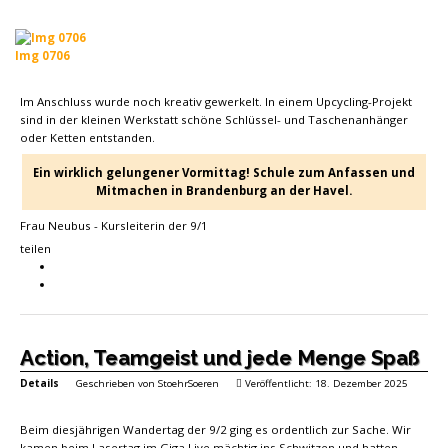
Img 0706
Im Anschluss wurde noch kreativ gewerkelt. In einem Upcycling-Projekt
sind in der kleinen Werkstatt schöne Schlüssel- und Taschenanhänger
oder Ketten entstanden.
Ein wirklich gelungener Vormittag! Schule zum Anfassen und
Mitmachen in Brandenburg an der Havel.
Frau Neubus - Kursleiterin der 9/1
teilen
Action, Teamgeist und jede Menge Spaß
Details
Geschrieben von
StoehrSoeren
Veröffentlicht: 18. Dezember 2025
Beim diesjährigen Wandertag der 9/2 ging es ordentlich zur Sache. Wir
kamen beim Lasertag im Giga Live mächtig ins Schwitzen und hatten