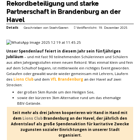
Rekordbeteiligung und starke
Partnerschaft in Brandenburg an der
Havel
Details
Geschrieben von
StoehrSoeren
Veröffentlicht: 19. Dezember 2025
Unser Spendenlauf feiert in diesem Jahr sein fünfjähriges
Jubiläum
– und mit fast 90 teilnehmenden Schülerinnen und Schülern
aus allen Jahrgangsstufen einen neuen Rekord. Was einmal klein und fein
auf dem Schulhof begann, ist mittlerweile ein richtiges Event geworden.
Gelaufen oder gewalkt wurde wieder gemeinsam mit Lehrern, Läufern
des
Lions Club
und dem
VfL Brandenburg
an der Havel auf zwei
Strecken:
der großen 5km Runde um den Heiligen See,
sowie der kürzeren 3km Alternative rund um das ehemalige
BBV-Gelände.
Seit mehr als drei Jahren kooperieren wir Hand in Hand mit
dem
Lions Club
Brandenburg an der Havel, der jährlich den
Adventslauf als große Spendenaktion für karitative Zwecke
zugunsten sozialer Einrichtungen in unserer Stadt
organisiert.