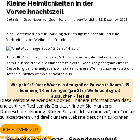
Kleine Heimlichkeiten in der
Vorweihnachtszeit
Details
Geschrieben von
StoehrSoeren
Veröffentlicht: 12. Dezember 2025
eine Herzensaktion zur Stärkung der Schulgemeinschaft und zum
Verbreiten vom Weihnachtsfreude
Ihr wollt Mitschülern, Lehrern, Schulsozialarbeit, der Sekretärin oder
dem Hausmeister die Weihnachtszeit versüßen? Das geht ganz einfach!
Bestellung bei uns aufgeben, wir starten unsere Weihnachtswerkstatt und
liefern pünktlich vor Weihnachten aus!
Wie geht´s? Diese Woche in den großen Pausen in Raum 1.15
kommen, 1 € mitbringen (pro Stk.), Weihnachtsgruß
aussuchen – fertig!
Diese Website verwendet Cookies – nähere Informationen dazu
und zu Ihren Rechten als Benutzer finden Sie in unserer
teilen
Datenschutzerklärung. Klicken Sie auf „Ich stimme zu“, um Cookies
zu akzeptieren und direkt unsere Website besuchen zu können
ICH STIMME ZU !
Weitere Informationen
Spendenlauf 2025 - Spendenaufruf