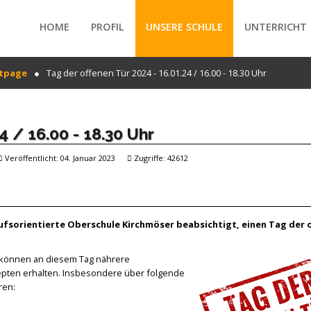
HOME
PROFIL
UNSERE SCHULE
UNTERRICHT
tpage
Tag der offenen Tür 2024 - 16.01.24 / 16.00 - 18.30 Uhr
/forte/vertex/responsive/responsive_mobile_menu.php
4 / 16.00 - 18.30 Uhr
Veröffentlicht: 04. Januar 2023
Zugriffe: 42612
rufsorientierte Oberschule Kirchmöser beabsichtigt, einen Tag der 
n können an diesem Tag nährere
ten erhalten. Insbesondere über folgende
ren: