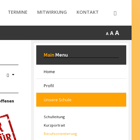
TERMINE
MITWIRKUNG
KONTAKT
A
A
A
Main
Menu
Home
Profil
Unsere Schule
offenen
Schulleitung
Kurzportrait
Berufsorientierung