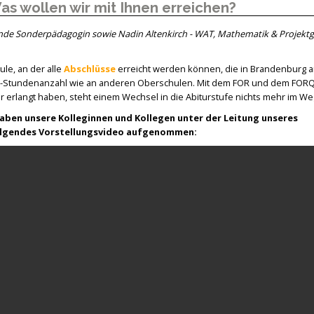
as wollen wir mit Ihnen erreichen?
ende Sonderpädagogin sowie Nadin Altenkirch - WAT, Mathematik & Projektg
ule, an der alle
Abschlüsse
erreicht werden können, die in Brandenburg a
ach-Stundenanzahl wie an anderen Oberschulen. Mit dem FOR und dem FORQ
 erlangt haben, steht einem Wechsel in die Abiturstufe nichts mehr im W
haben unsere Kolleginnen und Kollegen unter der Leitung unseres
folgendes Vorstellungsvideo aufgenommen: