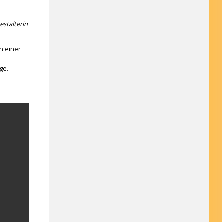
estalterin
n einer
 -
ege.