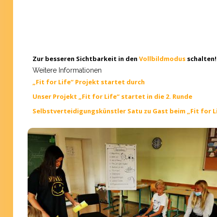
Zur besseren Sichtbarkeit in den
Vollbildmodus
schalten!
Weitere Informationen
„Fit for Life“ Projekt startet durch
Unser Projekt „Fit for Life“ startet in die 2. Runde
Selbstverteidigungskünstler Satu zu Gast beim „Fit for L