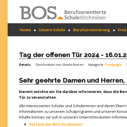
Warning: "continue" targeting switch is equivalent
Home
Unsere Schule
Berufsorientierung
Fron
to "break". Did you mean to use "continue 2"? in
/mnt/web417/e3/61/59568561/htdocs/forte2/templates
SUCHEN
on line 158
...
Home
Tag der offenen Tür 2024 - 16.01.2
Profil
Details
Geschrieben von
StoehrSoeren
Kategorie:
Frontpage
Unsere Schule
Sehr geehrte Damen und Herren,
Unterricht
hiermit möchte wir Sie darüber informieren, dass die Be
Termine
Tür zu veranstalten.
Alle interessierten Schüler und Schülerinnen und deren Elter
Mitwirkung
Informationen zu unserem Schulprogramm und unseren Konzep
Inhalte können sie sich in unseren Unterrichtsräumen informie
Kontakt
Vorteile der BOS Kirchmöser