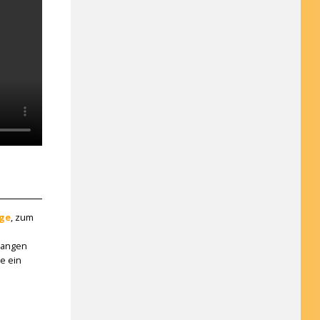
ge
, zum
rlangen
e ein