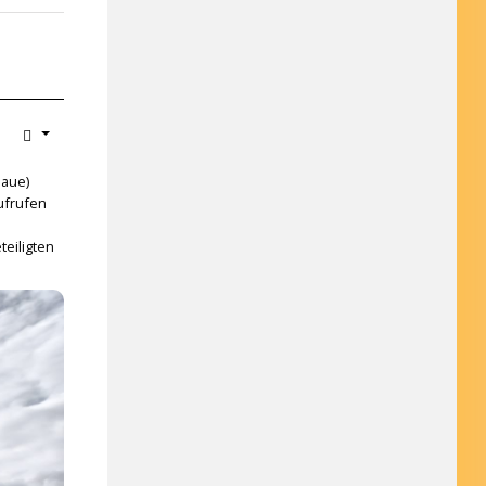
laue)
ufrufen
eiligten