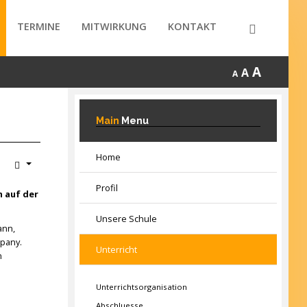
TERMINE
MITWIRKUNG
KONTAKT
A
A
A
Main
Menu
Home
Profil
n auf der
Unsere Schule
ann,
pany.
Unterricht
n
Unterrichtsorganisation
Abschluesse