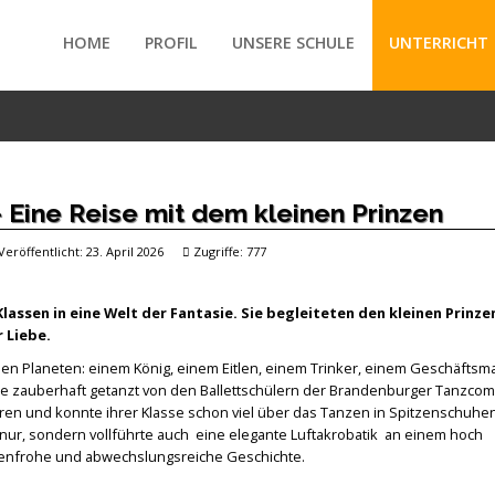
HOME
PROFIL
UNSERE SCHULE
UNTERRICHT
/forte/vertex/responsive/responsive_mobile_menu.php
- Eine Reise mit dem kleinen Prinzen
Veröffentlicht: 23. April 2026
Zugriffe: 777
lassen in eine Welt der Fantasie. Sie begleiteten den kleinen Prinze
 Liebe.
 Planeten: einem König, einem Eitlen, einem Trinker, einem Geschäftsm
 zauberhaft getanzt von den Ballettschülern der Brandenburger Tanzcom
Jahren und konnte ihrer Klasse schon viel über das Tanzen in Spitzenschuhe
nur, sondern vollführte auch eine elegante Luftakrobatik an einem hoch
rbenfrohe und abwechslungsreiche Geschichte.