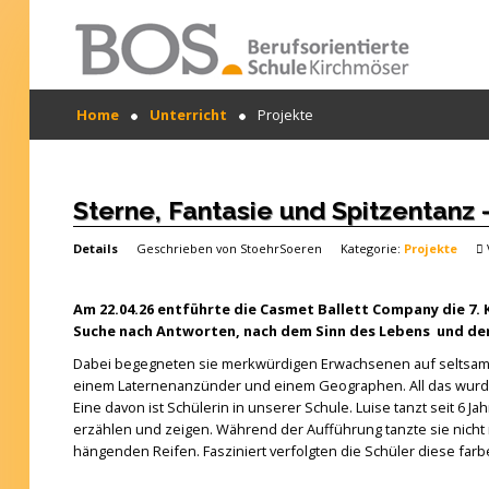
Warning: "continue" targeting switch is equivalent
Home
Unterricht
Projekte
to "break". Did you mean to use "continue 2"? in
/mnt/web417/e3/61/59568561/htdocs/forte2/templates
SUCHEN
on line 158
...
Home
Sterne, Fantasie und Spitzentanz 
Profil
Details
Geschrieben von
StoehrSoeren
Kategorie:
Projekte
Unsere Schule
Am 22.04.26 entführte die Casmet Ballett Company die 7. K
Unterricht
Suche nach Antworten, nach dem Sinn des Lebens und der
Dabei begegneten sie merkwürdigen Erwachsenen auf seltsamen
Termine
einem Laternenanzünder und einem Geographen. All das wurde
Eine davon ist Schülerin in unserer Schule. Luise tanzt seit 6 
Mitwirkung
erzählen und zeigen. Während der Aufführung tanzte sie nicht 
hängenden Reifen. Fasziniert verfolgten die Schüler diese fa
Kontakt